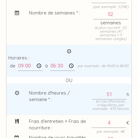
(par exemple : 3,70€)
Nombre de semaines * :
semaines
le plus courant : 52
semaines (47
semaines + 5
semaines congés)
Horaires :
de
à
par exemple : de 9h00 à 18h30
OU
Nombre d'heures /
h
semaine * :
en cas d'horaires
irrégulières, par
exemple : 47,5 heures
Frais d'entretien + Frais de
€
nourriture :
par exemple : 8€
Nombre de jours travaillés