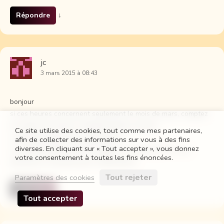
Répondre
↓
jc
3 mars 2015 à 08:43
bonjour
si ces heures concernent seulement le mois de mars, comptez
le surplus en heures complémentaires et jours
Ce site utilise des cookies, tout comme mes partenaires,
complémentaires tout simplement !
afin de collecter des informations sur vous à des fins
diverses. En cliquant sur « Tout accepter », vous donnez
si le dépassement devient regulier, il faudra qu’elle vous
votre consentement à toutes les fins énoncées.
présente un avenant pour modifications
Tout rejeter
Paramètres des cookies
Répondre
↓
Tout accepter