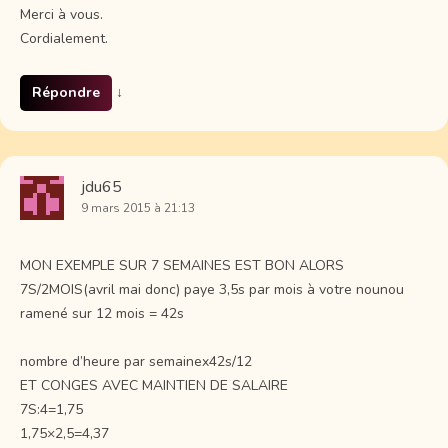
Merci à vous.
Cordialement.
Répondre
↓
jdu65
9 mars 2015 à 21:13
MON EXEMPLE SUR 7 SEMAINES EST BON ALORS
7S/2MOIS(avril mai donc) paye 3,5s par mois à votre nounou
ramené sur 12 mois = 42s
nombre d’heure par semainex42s/12
ET CONGES AVEC MAINTIEN DE SALAIRE
7S:4=1,75
1,75×2,5=4,37