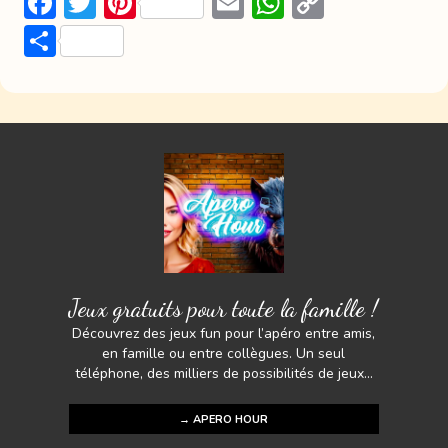
F
T
Pi
E
W
C
ac
w
nt
m
h
o
P
e
itt
er
ai
at
p
ar
b
er
e
l
s
y
ta
o
st
A
Li
g
ok
p
n
er
p
k
Jeux gratuits pour toute la famille !
Découvrez des jeux fun pour l’apéro entre amis,
en famille ou entre collègues. Un seul
téléphone, des milliers de possibilités de jeux...
→ APERO HOUR