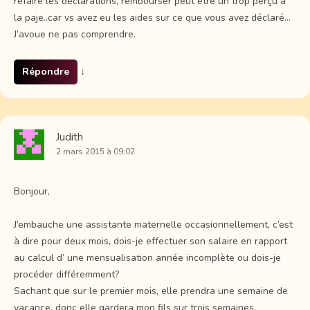
refaire les déclarations, rembourser peut être un trop perçu à
la paje..car vs avez eu les aides sur ce que vous avez déclaré…
J’avoue ne pas comprendre.
Répondre
↓
Judith
2 mars 2015 à 09:02
Bonjour,
J’embauche une assistante maternelle occasionnellement, c’est
à dire pour deux mois, dois-je effectuer son salaire en rapport
au calcul d’ une mensualisation année incomplète ou dois-je
procéder différemment?
Sachant que sur le premier mois, elle prendra une semaine de
vacance, donc elle gardera mon fils sur trois semaines,