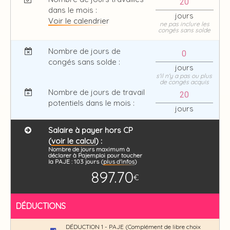
dans le mois :
jours
Voir le calendrier
ne pas inclure les
congés sans solde
Nombre de jours de
congés sans solde :
jours
s'il n'y a pas ou plus
de congés acquis
Nombre de jours de travail
potentiels dans le mois :
jours
Salaire à payer hors CP
(
voir le calcul
) :
Nombre de jours maximum à
déclarer à Pajemploi pour toucher
la PAJE :
103
jours (
plus d'infos
)
897.70
€
DÉDUCTIONS
DÉDUCTION 1 - PAJE (Complément de libre choix