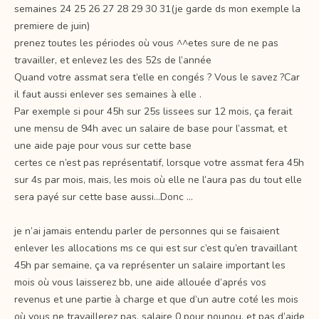
semaines 24 25 26 27 28 29 30 31(je garde ds mon exemple la
premiere de juin)
prenez toutes les périodes où vous ^^etes sure de ne pas
travailler, et enlevez les des 52s de l’année
Quand votre assmat sera t’elle en congés ? Vous le savez ?Car
il faut aussi enlever ses semaines à elle .
Par exemple si pour 45h sur 25s lissees sur 12 mois, ça ferait
une mensu de 94h avec un salaire de base pour l’assmat, et
une aide paje pour vous sur cette base
certes ce n’est pas représentatif, lorsque votre assmat fera 45h
sur 4s par mois, mais, les mois où elle ne l’aura pas du tout elle
sera payé sur cette base aussi…Donc …
je n’ai jamais entendu parler de personnes qui se faisaient
enlever les allocations ms ce qui est sur c’est qu’en travaillant
45h par semaine, ça va représenter un salaire important les
mois où vous laisserez bb, une aide allouée d’aprés vos
revenus et une partie à charge et que d’un autre coté les mois
où vous ne travaillerez pas, salaire 0 pour nounou, et pas d’aide