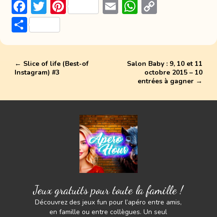
F
T
Pi
E
W
C
ac
w
nt
m
h
o
P
e
itt
er
ai
at
p
ar
b
er
e
l
s
y
ta
o
st
A
Li
←
Slice of life (Best-of
Salon Baby : 9, 10 et 11
g
Instagram) #3
octobre 2015 – 10
ok
p
n
er
entrées à gagner
→
p
k
Jeux gratuits pour toute la famille !
Découvrez des jeux fun pour l’apéro entre amis,
en famille ou entre collègues. Un seul