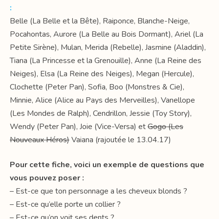
:
Belle (La Belle et la Bête), Raiponce, Blanche-Neige,
Pocahontas, Aurore (La Belle au Bois Dormant), Ariel (La
Petite Sirène), Mulan, Merida (Rebelle), Jasmine (Aladdin),
Tiana (La Princesse et la Grenouille), Anne (La Reine des
Neiges), Elsa (La Reine des Neiges), Megan (Hercule),
Clochette (Peter Pan), Sofia, Boo (Monstres & Cie),
Minnie, Alice (Alice au Pays des Merveilles), Vanellope
(Les Mondes de Ralph), Cendrillon, Jessie (Toy Story),
Wendy (Peter Pan), Joie (Vice-Versa) et
Gogo (Les
Nouveaux Héros)
Vaiana (rajoutée le 13.04.17)
Pour cette fiche, voici un exemple de questions que
vous pouvez poser :
– Est-ce que ton personnage a les cheveux blonds ?
– Est-ce qu’elle porte un collier ?
– Est-ce qu’on voit ses dents ?