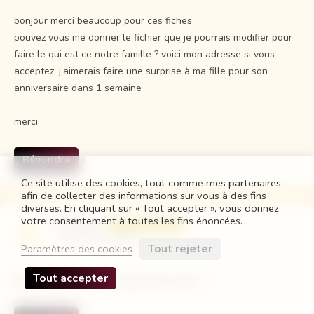
bonjour merci beaucoup pour ces fiches
pouvez vous me donner le fichier que je pourrais modifier pour
faire le qui est ce notre famille ? voici mon adresse si vous
acceptez, j’aimerais faire une surprise à ma fille pour son
anniversaire dans 1 semaine
merci
Répondre
↓
Ce site utilise des cookies, tout comme mes partenaires,
afin de collecter des informations sur vous à des fins
diverses. En cliquant sur « Tout accepter », vous donnez
votre consentement à toutes les fins énoncées.
Chouchou
Auteur de l’article
16 avril 2020 à 09:46
Tout rejeter
Paramètres des cookies
Tout accepter
Bonjour Jennifer, mail envoyé avec le lien !