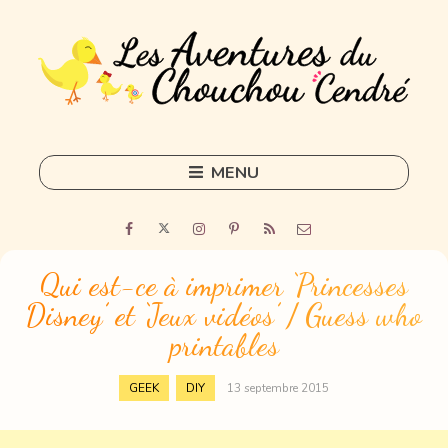
MENU
Skip
to
Home
content
Outils
Qui est-ce à imprimer ‘Princesses
Disney’ et ‘Jeux vidéos’ / Guess who
Freelance
printables
Sorties
,
GEEK
DIY
13 septembre 2015
DIY
Tous les articles