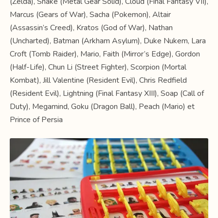
(Zelda), Snake (Metal Gear Solid), Cloud (Final Fantasy VII),
Marcus (Gears of War), Sacha (Pokemon), Altair
(Assassin’s Creed), Kratos (God of War), Nathan
(Uncharted), Batman (Arkham Asylum), Duke Nukem, Lara
Croft (Tomb Raider), Mario, Faith (Mirror’s Edge), Gordon
(Half-Life), Chun Li (Street Fighter), Scorpion (Mortal
Kombat), Jill Valentine (Resident Evil), Chris Redfield
(Resident Evil), Lightning (Final Fantasy XIII), Soap (Call of
Duty), Megamind, Goku (Dragon Ball), Peach (Mario) et
Prince of Persia