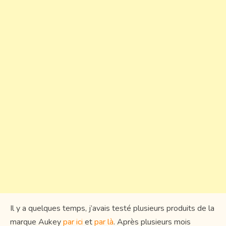
Il y a quelques temps, j’avais testé plusieurs produits de la
marque Aukey
par ici
et
par là
. Après plusieurs mois