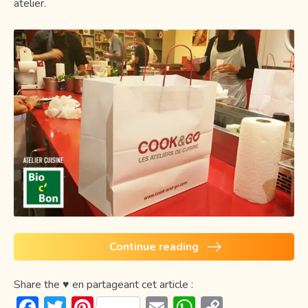
atelier.
Continue reading
Share the ♥ en partageant cet article :
F
T
Pi
E
W
C