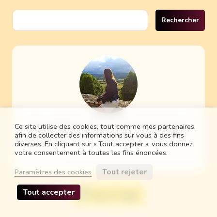
Rechercher :
Maman quadragénaire d'une petite fille née en 2011 et d'un petit garçon
Ce site utilise des cookies, tout comme mes partenaires,
né en 2014, j'habite en région parisienne et je travaille dans le domaine de
afin de collecter des informations sur vous à des fins
la publicité...
diverses. En cliquant sur « Tout accepter », vous donnez
En savoir plus...
votre consentement à toutes les fins énoncées.
Tout rejeter
Paramètres des cookies
Tout accepter