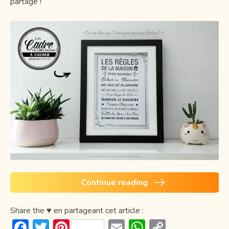
partage !
Continue reading
Share the ♥ en partageant cet article :
F
T
Pi
E
W
C