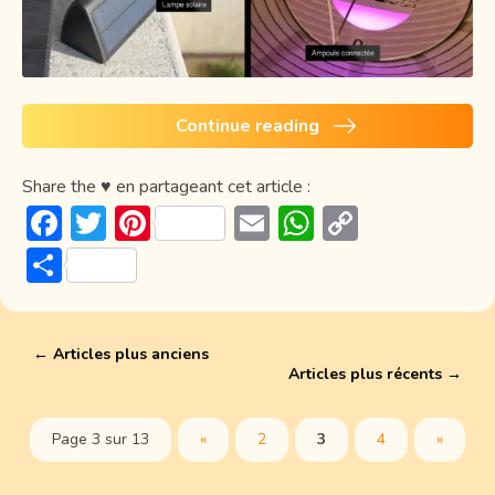
Continue reading
Share the ♥ en partageant cet article :
F
T
Pi
E
W
C
ac
w
nt
m
h
o
P
e
itt
er
ai
at
p
ar
b
er
e
l
s
y
ta
o
st
A
Li
←
Articles plus anciens
g
Articles plus récents
→
ok
p
n
er
p
k
Page 3 sur 13
«
2
3
4
»