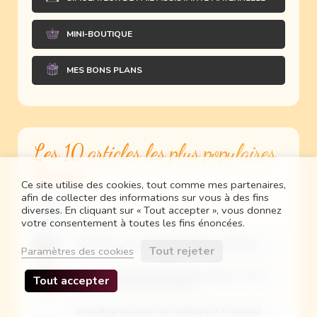
MINI-BOUTIQUE
MES BONS PLANS
Les 10 articles les plus populaires
du mois
Ce site utilise des cookies, tout comme mes partenaires,
afin de collecter des informations sur vous à des fins
diverses. En cliquant sur « Tout accepter », vous donnez
votre consentement à toutes les fins énoncées.
Générateur de planning des tâches ménagères
Tout rejeter
Paramètres des cookies
Qui est-ce à imprimer ‘Princesses Disney’ et ‘Jeux
Tout accepter
vidéos’ / Guess who printables
Simulateur de calcul de salaire pour assistante