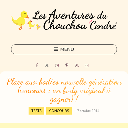
MENU
Skip
to
Home
content
Outils
Place aux bodies nouvelle génération
(concours : un body original à
Freelance
gagner) !
Sorties
,
TESTS
CONCOURS
17 octobre 2014
DIY
Tous les articles