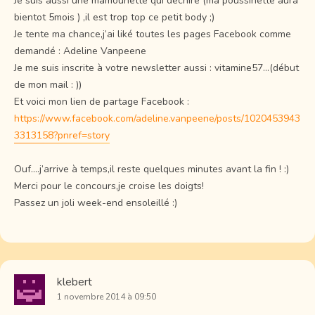
Je suis aussi une mamounette qui déchire (ma poussinette aura
bientot 5mois ) ,il est trop top ce petit body ;)
Je tente ma chance,j’ai liké toutes les pages Facebook comme
demandé : Adeline Vanpeene
Je me suis inscrite à votre newsletter aussi : vitamine57…(début
de mon mail : ))
Et voici mon lien de partage Facebook :
https://www.facebook.com/adeline.vanpeene/posts/1020453943
3313158?pnref=story
Ouf….j’arrive à temps,il reste quelques minutes avant la fin ! :)
Merci pour le concours,je croise les doigts!
Passez un joli week-end ensoleillé :)
klebert
1 novembre 2014 à 09:50