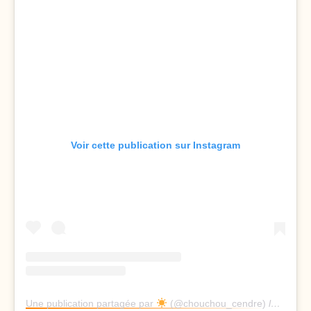
Voir cette publication sur Instagram
Une publication partagée par
(@chouchou_cendre)
le
30 Mai