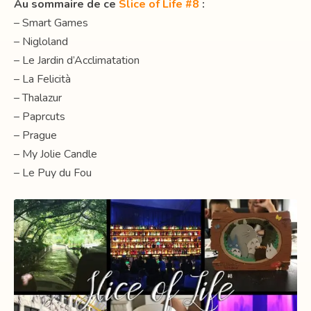
Au sommaire de ce
Slice of Life #8
:
– Smart Games
– Nigloland
– Le Jardin d’Acclimatation
– La Felicità
– Thalazur
– Paprcuts
– Prague
– My Jolie Candle
– Le Puy du Fou