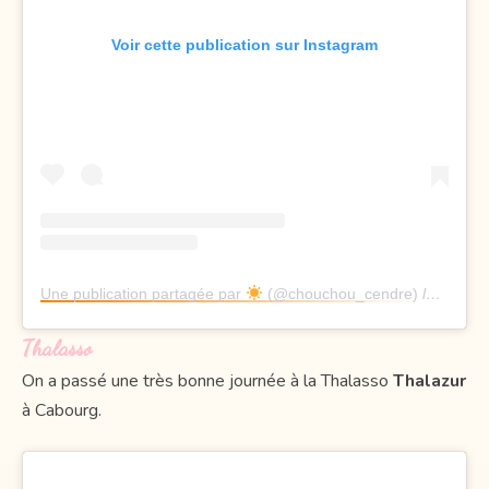
Voir cette publication sur Instagram
Une publication partagée par
(@chouchou_cendre)
le
21 Sep
Thalasso
On a passé une très bonne journée à la Thalasso
Thalazur
à Cabourg.