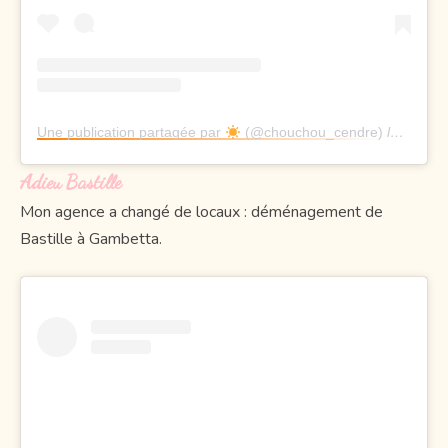
Une publication partagée par
(@chouchou_cendre)
le
19 Mai
Adieu Bastille
Mon agence a changé de locaux : déménagement de
Bastille à Gambetta.