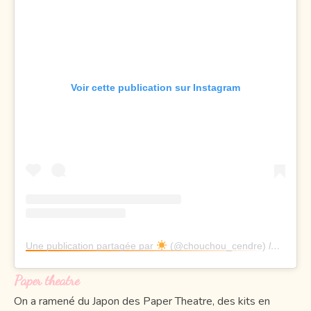
Voir cette publication sur Instagram
Une publication partagée par
(@chouchou_cendre)
le
29 Mar
Paper theatre
On a ramené du Japon des Paper Theatre, des kits en