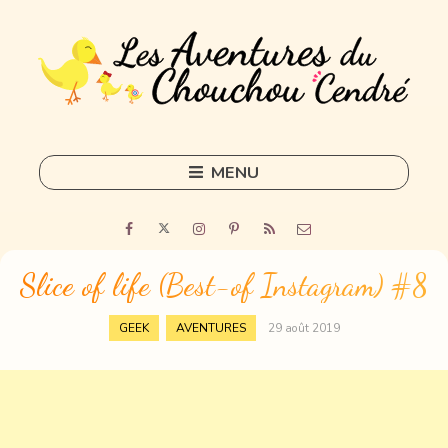
MENU
Skip
to
Home
content
Outils
Slice of life (Best-of Instagram) #8
Freelance
,
GEEK
AVENTURES
29 août 2019
Sorties
DIY
Tous les articles