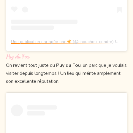
Une publication partagée par
(@chouchou_cendre)
le
31 Juil
Puy du Fou
On revient tout juste du
Puy du Fou
, un parc que je voulais
visiter depuis longtemps ! Un lieu qui mérite amplement
son excellente réputation.