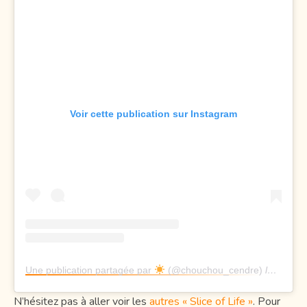
Voir cette publication sur Instagram
Une publication partagée par
(@chouchou_cendre)
le
26 Aoû
N’hésitez pas à aller voir les
autres « Slice of Life »
. Pour