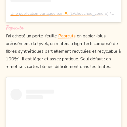
Une publication partagée par
(@chouchou_cendre)
le
3 Nov.
Paprcuts
J’ai acheté un porte-feuille
Paprcuts
en papier (plus
précisément du tyvek, un matériau high-tech composé de
fibres synthétiques partiellement recyclées et recyclable à
100%). Il est léger et assez pratique. Seul défaut : on
remet ses cartes bleues difficilement dans les fentes.