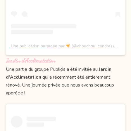
Une publication partagée par
(@chouchou_cendre)
le
21 Mai
Jardin d’Acclimatation
Une partie du groupe Publicis a été invitée au
Jardin
d’Acclimatation
qui a récemment été entièrement
rénové. Une journée privée que nous avons beaucoup
apprécié !