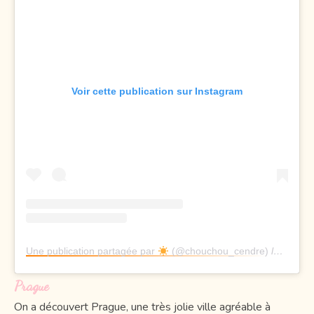
Voir cette publication sur Instagram
Une publication partagée par
(@chouchou_cendre)
le
17 Jui
Prague
On a découvert Prague, une très jolie ville agréable à