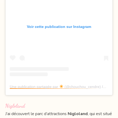
Voir cette publication sur Instagram
Une publication partagée par
(@chouchou_cendre)
le
27 Fév
Nigloland
J’ai découvert le parc d’attractions
Nigloland
, qui est situé