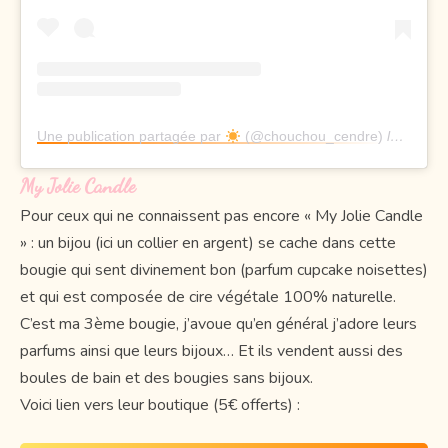
Une publication partagée par
(@chouchou_cendre)
le
14 Juil
My Jolie Candle
Pour ceux qui ne connaissent pas encore « My Jolie Candle
» : un bijou (ici un collier en argent) se cache dans cette
bougie qui sent divinement bon (parfum cupcake noisettes)
et qui est composée de cire végétale 100% naturelle.
C’est ma 3ème bougie, j’avoue qu’en général j’adore leurs
parfums ainsi que leurs bijoux… Et ils vendent aussi des
boules de bain et des bougies sans bijoux.
Voici lien vers leur boutique (5€ offerts) :