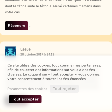
lui-même, avez-vous testé les biberons mimijumi ? Ce biberon
dont la tétine imite le téton a sauvé certaines mamans dans
votre cas…
Répondre
↓
Leslie
28 octobre 2017 à 14:13
Ce site utilise des cookies, tout comme mes partenaires,
Non je ne connais pas du tout les biberons mimijumi, je vais
afin de collecter des informations sur vous à des fins
diverses. En cliquant sur « Tout accepter », vous donnez
essayer. J’ai essayé avec un biberon Avent, Tommee, Bébé
votre consentement à toutes les fins énoncées.
confort, tétine Dodi, tétine tête plate, tétine en caoutchouc.
C’est avec le Avent qu’elle a pris sans problème la 1er fois.
Tout rejeter
Paramètres des cookies
Tout accepter
Répondre
↓