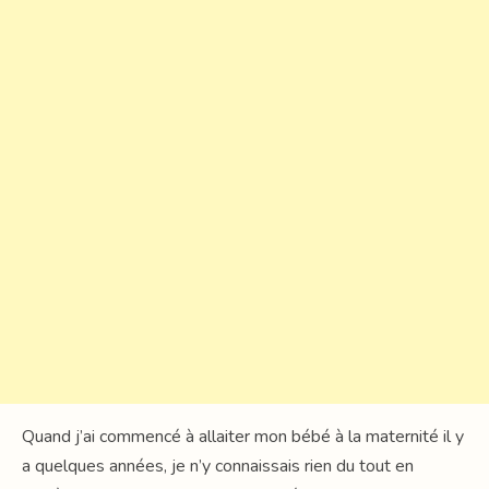
Quand j’ai commencé à allaiter mon bébé à la maternité il y
a quelques années, je n’y connaissais rien du tout en