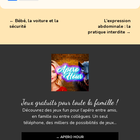
e
itt
er
ai
at
p
ar
b
er
e
l
s
y
ta
o
st
A
Li
←
Bébé, la voiture et la
L’expression
g
sécurité
abdominale : la
ok
p
n
er
pratique interdite
→
p
k
Jeux gratuits pour toute la famille !
Découvrez des jeux fun pour l’apéro entre amis,
en famille ou entre collègues. Un seul
téléphone, des milliers de possibilités de jeux...
→ APERO HOUR