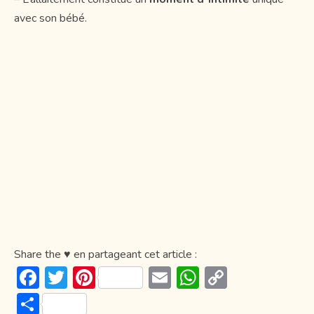
avec son bébé.
Share the ♥ en partageant cet article :
F
T
Pi
E
W
C
ac
w
nt
m
h
o
P