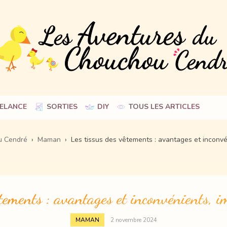
Skip
ELANCE
SORTIES
DIY
TOUS LES ARTICLES
to
content
u Cendré
›
Maman
›
Les tissus des vêtements : avantages et inconvé
tements : avantages et inconvénients, i
MAMAN
2 novembre 2024