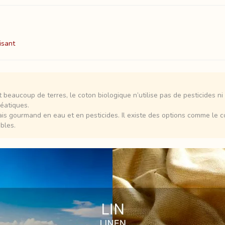
isant
beaucoup de terres, le coton biologique n’utilise pas de pesticides ni d
réatiques.
s gourmand en eau et en pesticides. Il existe des options comme le cot
bles.