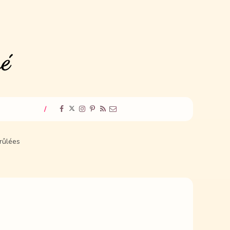
/
rûlées