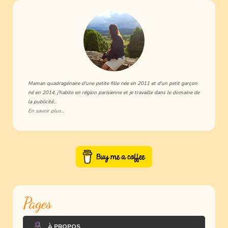
Maman quadragénaire d'une petite fille née en 2011 et d'un petit garçon
né en 2014, j'habite en région parisienne et je travaille dans le domaine de
la publicité...
En savoir plus...
Pages
À PROPOS