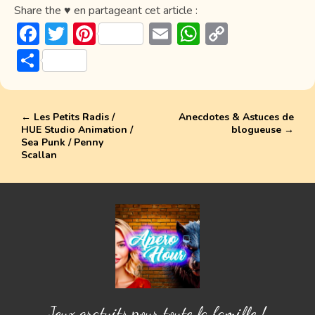
Share the ♥ en partageant cet article :
F
T
Pi
E
W
C
ac
w
nt
m
h
o
P
e
itt
er
ai
at
p
ar
b
er
e
l
s
y
ta
o
st
A
Li
←
Les Petits Radis /
Anecdotes & Astuces de
g
HUE Studio Animation /
blogueuse
→
ok
p
n
er
Sea Punk / Penny
Scallan
p
k
Jeux gratuits pour toute la famille !