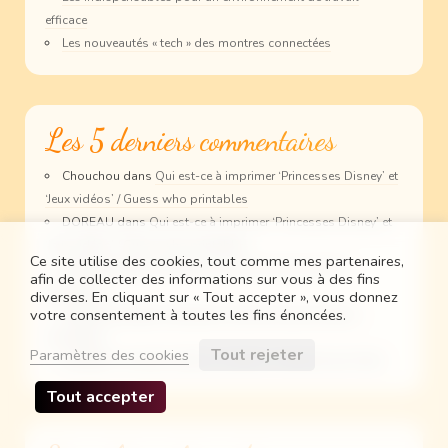
efficace
Les nouveautés « tech » des montres connectées
Les 5 derniers commentaires
Chouchou
dans
Qui est-ce à imprimer ‘Princesses Disney’ et
‘Jeux vidéos’ / Guess who printables
DOREAU
dans
Qui est-ce à imprimer ‘Princesses Disney’ et
‘Jeux vidéos’ / Guess who printables
Ce site utilise des cookies, tout comme mes partenaires,
Chouchou
dans
Générateur de planning des tâches
afin de collecter des informations sur vous à des fins
ménagères
diverses. En cliquant sur « Tout accepter », vous donnez
votre consentement à toutes les fins énoncées.
hequet lucie
dans
Générateur de planning des tâches
ménagères
Tout rejeter
Paramètres des cookies
Lya
dans
J’ai testé la téléconsultation médicale avec Qare
Tout accepter