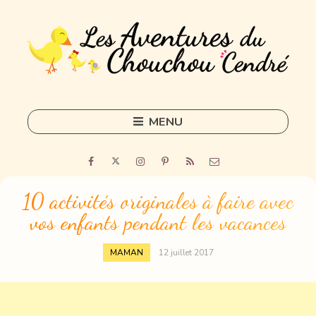
MENU
Skip
to
Home
content
Outils
10 activités originales à faire avec
vos enfants pendant les vacances
Freelance
Sorties
MAMAN
12 juillet 2017
DIY
Tous les articles