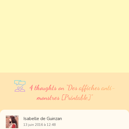
4 thoughts on “
Des affiches anti-
monstres [Printable]
”
Isabelle de Guinzan
13 juin 2016 à 12:48