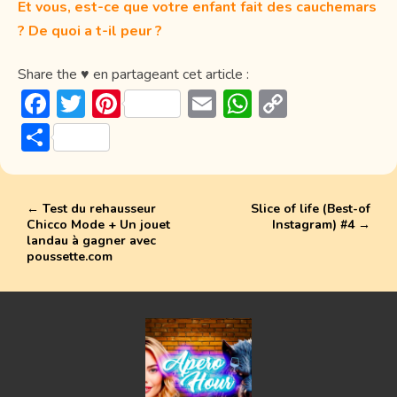
Et vous, est-ce que votre enfant fait des cauchemars
? De quoi a t-il peur ?
Share the ♥ en partageant cet article :
F
T
Pi
E
W
C
ac
w
nt
m
h
o
P
e
itt
er
ai
at
p
ar
b
er
e
l
s
y
ta
o
st
A
Li
←
Test du rehausseur
Slice of life (Best-of
g
Chicco Mode + Un jouet
Instagram) #4
→
ok
p
n
er
landau à gagner avec
poussette.com
p
k