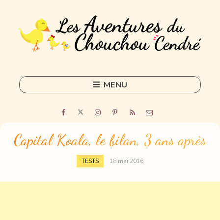
MENU
Skip
to
Home
content
Outils
Capital Koala, le bilan, 3 ans après
Freelance
TESTS
18 mai 2016
Sorties
DIY
Tous les articles