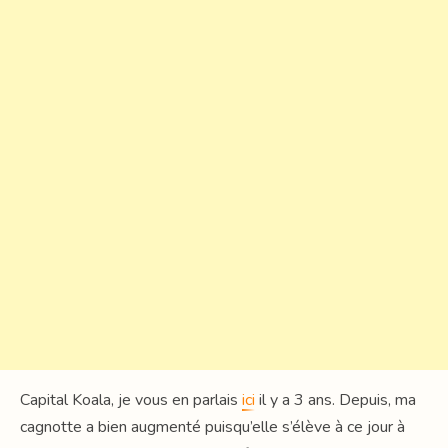
Capital Koala, je vous en parlais
ici
il y a 3 ans. Depuis, ma
cagnotte a bien augmenté puisqu’elle s’élève à ce jour à