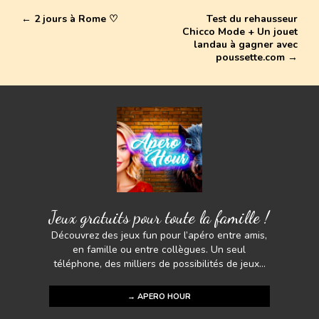
b
er
e
l
s
y
ta
o
st
A
Li
←
2 jours à Rome ♡
Test du rehausseur
g
Chicco Mode + Un jouet
ok
p
n
er
landau à gagner avec
poussette.com
→
p
k
Jeux gratuits pour toute la famille !
Découvrez des jeux fun pour l’apéro entre amis,
en famille ou entre collègues. Un seul
téléphone, des milliers de possibilités de jeux...
→ APERO HOUR