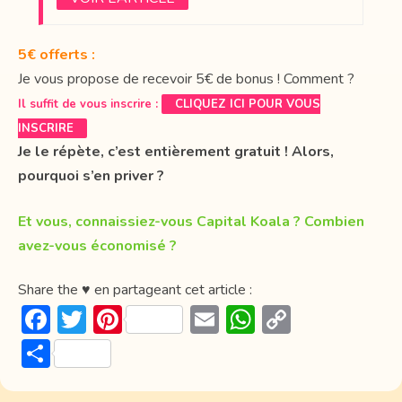
5€ offerts :
Je vous propose de recevoir 5€ de bonus ! Comment ?
Il suffit de vous inscrire :
CLIQUEZ ICI POUR VOUS
INSCRIRE
Je le répète, c’est entièrement gratuit ! Alors,
pourquoi s’en priver ?
Et vous, connaissiez-vous Capital Koala ? Combien
avez-vous économisé ?
Share the ♥ en partageant cet article :
F
T
Pi
E
W
C
ac
w
nt
m
h
o
P
e
itt
er
ai
at
p
ar