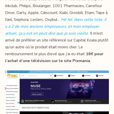
Inkclub, Philips, Boulanger, 1001 Pharmacies, Carrefour
Drive, Darty, Apple, Cdiscount, Kiabi, Grosbill, Etam, Tape à
l’œil, Sephora, Leclerc, Oxybul…
Hé hé, dans cette liste, il
y a 2 de mes anciens employeurs, et mon employer
actuel, ça y est on peut dire que je suis vieille.
Il m’est
arrivé de préférer un site référencé sur Capital Koala plutôt
qu’un autre où le produit était moins cher. Le
remboursement le plus élevé que j’ai eu était
18€ pour
l’achat d’une télévision sur le site Pixmania
.