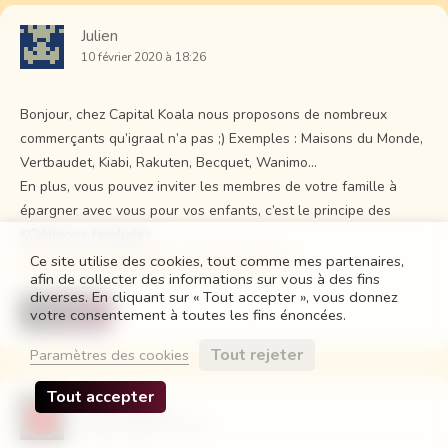
Julien
10 février 2020 à 18:26
Bonjour, chez Capital Koala nous proposons de nombreux
commerçants qu’igraal n’a pas ;) Exemples : Maisons du Monde,
Vertbaudet, Kiabi, Rakuten, Becquet, Wanimo…
En plus, vous pouvez inviter les membres de votre famille à
épargner avec vous pour vos enfants, c’est le principe des
KOAlitions familiales :
http://www.capitalkoala.com/info/koalition
Ce site utilise des cookies, tout comme mes partenaires,
afin de collecter des informations sur vous à des fins
diverses. En cliquant sur « Tout accepter », vous donnez
Répondre
↓
votre consentement à toutes les fins énoncées.
Tout rejeter
Paramètres des cookies
Tout accepter
00CashBack
8 février 2020 à 11:00