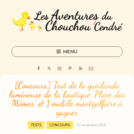
MENU
Skip
to
Home
content
Outils
[Concours] Test de la guirlande
lumineuse de la boutique ‘Place des
Freelance
Mômes’ et 1 mobile montgolfière à
Sorties
gagner
DIY
,
TESTS
CONCOURS
17 novembre 2015
Tous les articles