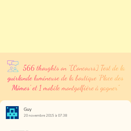
566 thoughts on “
[Concours] Test de la
guirlande lumineuse de la boutique ‘Place des
Mômes’ et 1 mobile montgolfière à gagner
”
Guy
20 novembre 2015 à 07:38