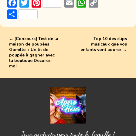
F
T
Pi
E
W
C
ac
w
nt
m
h
o
P
e
itt
er
ai
at
p
ar
b
er
e
l
s
y
ta
o
st
A
Li
←
[Concours] Test de la
Top 10 des clips
g
maison de poupées
musicaux que vos
ok
p
n
er
Gomille + Un lit de
enfants vont adorer
→
poupée à gagner avec
p
k
la boutique Decorez-
moi
Jeux gratuits pour toute la famille !