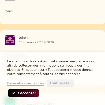
Merci
Julien
20 novembre 2015 à 08:40
pour MA FILLE
Ce site utilise des cookies, tout comme mes partenaires,
http://www.placedesmomes.fr/decoration-chambre-
afin de collecter des informations sur vous à des fins
enfant/mobiles-decoratifs-et-personnalises/mobile-
diverses. En cliquant sur « Tout accepter », vous donnez
montgolfiere-zephyr.html
votre consentement à toutes les fins énoncées.
Tout rejeter
Paramètres des cookies
Tout accepter
José
20 novembre 2015 à 08:43