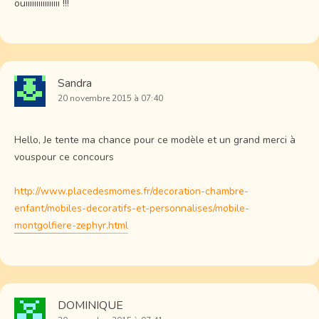
ouiiiiiiiiiiiiiiii !!!
Sandra
20 novembre 2015 à 07:40
Hello, Je tente ma chance pour ce modèle et un grand merci à
vouspour ce concours
http://www.placedesmomes.fr/decoration-chambre-
enfant/mobiles-decoratifs-et-personnalises/mobile-
montgolfiere-zephyr.html
DOMINIQUE