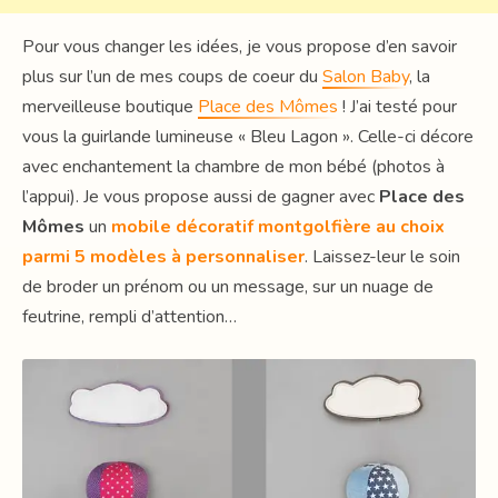
Pour vous changer les idées, je vous propose d’en savoir
plus sur l’un de mes coups de coeur du
Salon Baby
, la
merveilleuse boutique
Place des Mômes
! J’ai testé pour
vous la guirlande lumineuse « Bleu Lagon ». Celle-ci décore
avec enchantement la chambre de mon bébé (photos à
l’appui). Je vous propose aussi de gagner avec
Place des
Mômes
un
mobile décoratif montgolfière au choix
parmi 5 modèles à personnaliser
. Laissez-leur le soin
de broder un prénom ou un message, sur un nuage de
feutrine, rempli d’attention…