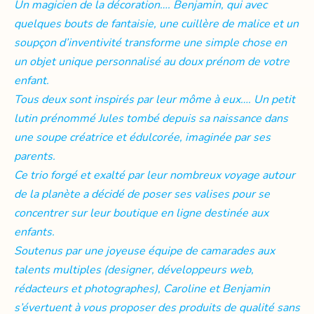
Un magicien de la décoration…. Benjamin, qui avec
quelques bouts de fantaisie, une cuillère de malice et un
soupçon d’inventivité transforme une simple chose en
un objet unique personnalisé au doux prénom de votre
enfant.
Tous deux sont inspirés par leur môme à eux…. Un petit
lutin prénommé Jules tombé depuis sa naissance dans
une soupe créatrice et édulcorée, imaginée par ses
parents.
Ce trio forgé et exalté par leur nombreux voyage autour
de la planète a décidé de poser ses valises pour se
concentrer sur leur boutique en ligne destinée aux
enfants.
Soutenus par une joyeuse équipe de camarades aux
talents multiples (designer, développeurs web,
rédacteurs et photographes), Caroline et Benjamin
s’évertuent à vous proposer des produits de qualité sans