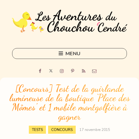
MENU
Skip
to
Home
content
Outils
[Concours] Test de la guirlande
lumineuse de la boutique ‘Place des
Freelance
Mômes’ et 1 mobile montgolfière à
Sorties
gagner
DIY
,
TESTS
CONCOURS
17 novembre 2015
Tous les articles