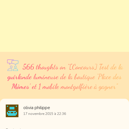
566 thoughts on “
[Concours] Test de la
guirlande lumineuse de la boutique ‘Place des
Mômes’ et 1 mobile montgolfière à gagner
”
olivia philippe
17 novembre 2015 à 22:36