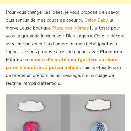
Pour vous changer les idées, je vous propose d’en savoir
plus sur l’un de mes coups de coeur du
Salon Baby
, la
merveilleuse boutique
Place des Mômes
! J’ai testé pour
vous la guirlande lumineuse « Bleu Lagon ». Celle-ci décore
avec enchantement la chambre de mon bébé (photos à
l’appui). Je vous propose aussi de gagner avec
Place des
Mômes
un
mobile décoratif montgolfière au choix
parmi 5 modèles à personnaliser
. Laissez-leur le soin
de broder un prénom ou un message, sur un nuage de
feutrine, rempli d’attention…