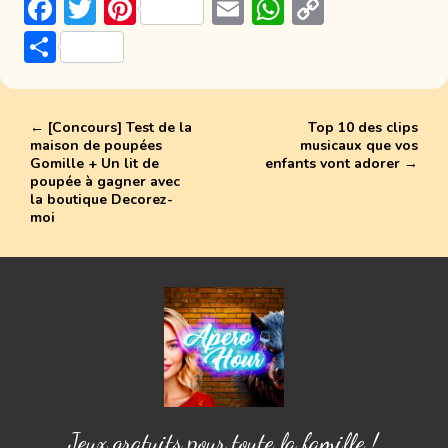
F
T
Pi
E
W
C
ac
w
nt
m
h
o
P
e
itt
er
ai
at
p
ar
b
er
e
l
s
y
ta
o
st
A
Li
←
[Concours] Test de la
Top 10 des clips
g
maison de poupées
musicaux que vos
ok
p
n
er
Gomille + Un lit de
enfants vont adorer
→
poupée à gagner avec
p
k
la boutique Decorez-
moi
Jeux gratuits pour toute la famille !