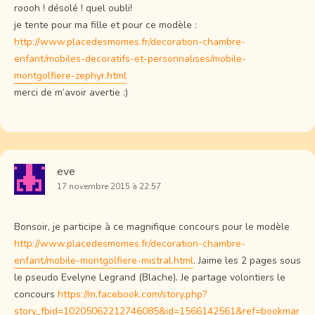
roooh ! désolé ! quel oubli!
je tente pour ma fille et pour ce modèle :
http://www.placedesmomes.fr/decoration-chambre-
enfant/mobiles-decoratifs-et-personnalises/mobile-
montgolfiere-zephyr.html
merci de m’avoir avertie :)
eve
17 novembre 2015 à 22:57
Bonsoir, je participe à ce magnifique concours pour le modèle
http://www.placedesmomes.fr/decoration-chambre-
enfant/mobile-montgolfiere-mistral.html
. Jaime les 2 pages sous
le pseudo Evelyne Legrand (Blache). Je partage volontiers le
concours
https://m.facebook.com/story.php?
story_fbid=10205062212746085&id=1566142561&ref=bookmar