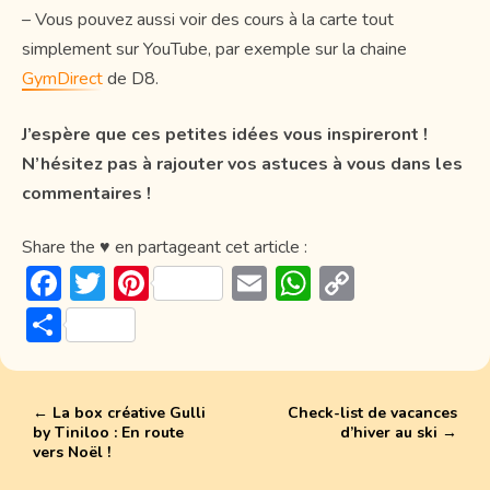
– Vous pouvez aussi voir des cours à la carte tout
simplement sur YouTube, par exemple sur la chaine
GymDirect
de D8.
J’espère que ces petites idées vous inspireront !
N’hésitez pas à rajouter vos astuces à vous dans les
commentaires !
Share the ♥ en partageant cet article :
F
T
Pi
E
W
C
ac
w
nt
m
h
o
P
e
itt
er
ai
at
p
ar
b
er
e
l
s
y
ta
o
st
A
Li
←
La box créative Gulli
Check-list de vacances
g
by Tiniloo : En route
d’hiver au ski
→
ok
p
n
er
vers Noël !