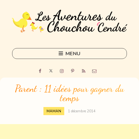
MENU
Skip
to
Home
content
Outils
Parent : 11 idées pour gagner du
temps
Freelance
Sorties
MAMAN
1 décembre 2014
DIY
Tous les articles