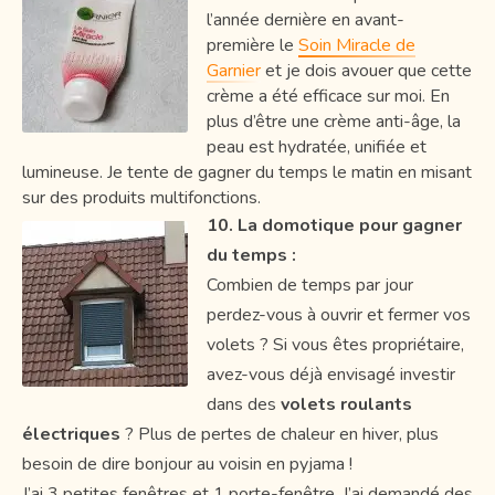
l’année dernière en avant-
première le
Soin Miracle de
Garnier
et je dois avouer que cette
crème a été efficace sur moi. En
plus d’être une crème anti-âge, la
peau est hydratée, unifiée et
lumineuse. Je tente de gagner du temps le matin en misant
sur des produits multifonctions.
10. La domotique pour gagner
du temps :
Combien de temps par jour
perdez-vous à ouvrir et fermer vos
volets ? Si vous êtes propriétaire,
avez-vous déjà envisagé investir
dans des
volets roulants
électriques
? Plus de pertes de chaleur en hiver, plus
besoin de dire bonjour au voisin en pyjama !
J’ai 3 petites fenêtres et 1 porte-fenêtre. J’ai demandé des