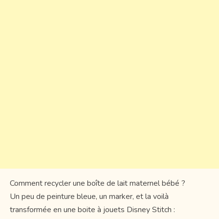
Comment recycler une boîte de lait maternel bébé ?
Un peu de peinture bleue, un marker, et la voilà
transformée en une boite à jouets Disney Stitch :