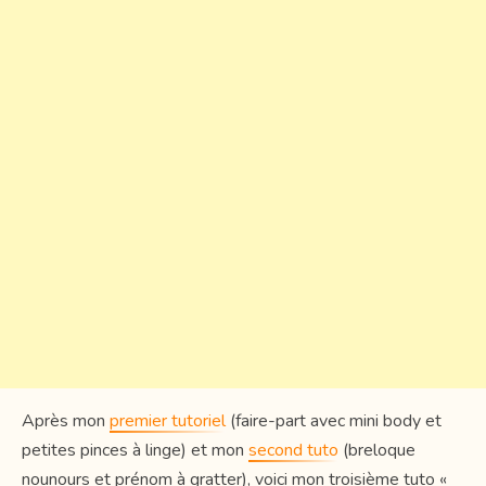
Après mon
premier tutoriel
(faire-part avec mini body et
petites pinces à linge) et mon
second tuto
(breloque
nounours et prénom à gratter), voici mon troisième tuto «