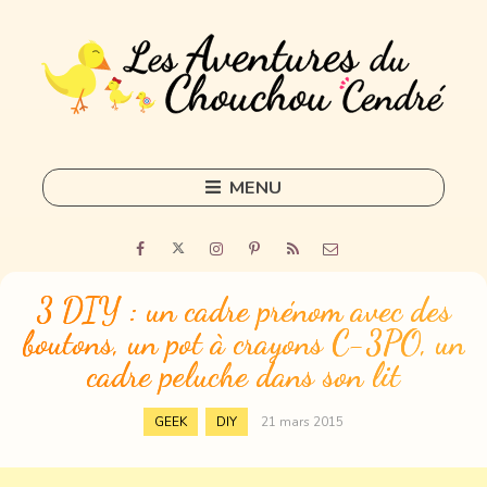
MENU
Skip
to
Home
content
Outils
3 DIY : un cadre prénom avec des
boutons, un pot à crayons C-3PO, un
Freelance
cadre peluche dans son lit
Sorties
,
GEEK
DIY
21 mars 2015
DIY
Tous les articles