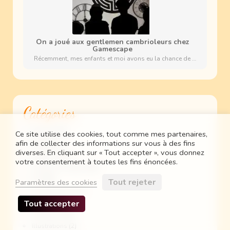
On a joué aux gentlemen cambrioleurs chez
Gamescape
Récemment, mes enfants et moi avons eu la chance de …
Catégories
Maman
(73)
Ce site utilise des cookies, tout comme mes partenaires,
afin de collecter des informations sur vous à des fins
Geek
(60)
diverses. En cliquant sur « Tout accepter », vous donnez
Freelance
(8)
votre consentement à toutes les fins énoncées.
Sorties & Voyages
(26)
DIY
(28)
Tout rejeter
Paramètres des cookies
Escape Games
(5)
Tout accepter
Tests
(121)
Aventures
(43)
Illustrations
(2)