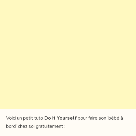
Voici un petit tuto
Do It Yourself
pour faire son ‘bébé à
bord’ chez soi gratuitement :