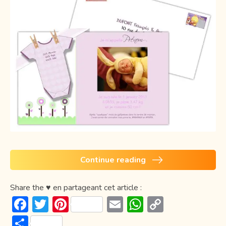
Continue reading
Share the ♥ en partageant cet article :
F
T
Pi
E
W
C
ac
w
nt
m
h
o
P