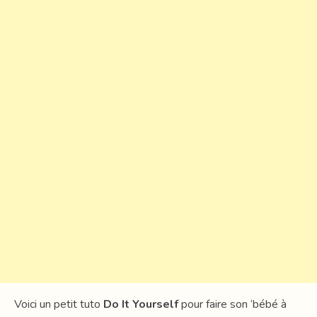
Voici un petit tuto
Do It Yourself
pour faire son ‘bébé à