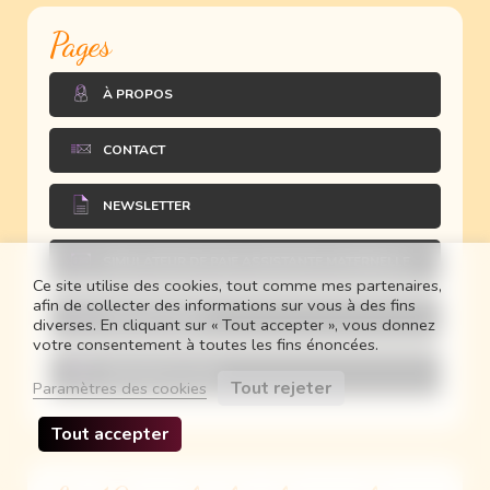
Pages
À PROPOS
CONTACT
NEWSLETTER
SIMULATEUR DE PAIE ASSISTANTE MATERNELLE
Ce site utilise des cookies, tout comme mes partenaires,
afin de collecter des informations sur vous à des fins
MINI-BOUTIQUE
diverses. En cliquant sur « Tout accepter », vous donnez
votre consentement à toutes les fins énoncées.
MES BONS PLANS
Tout rejeter
Paramètres des cookies
Tout accepter