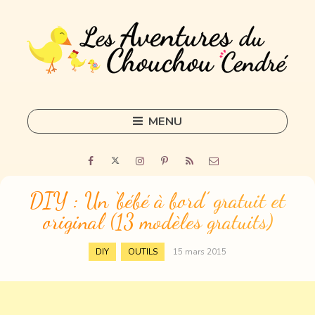
MENU
Skip
to
Home
content
Outils
DIY : Un ‘bébé à bord’ gratuit et
original (13 modèles gratuits)
Freelance
Sorties
,
DIY
OUTILS
15 mars 2015
DIY
Tous les articles