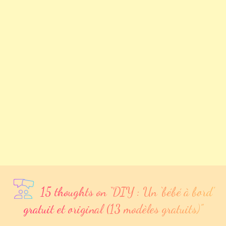
15 thoughts on “
DIY : Un ‘bébé à bord’
gratuit et original (13 modèles gratuits)
”