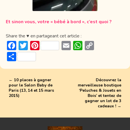
Et sinon vous, votre « bébé à bord », c’est quoi ?
Share the ♥ en partageant cet article :
F
T
Pi
E
W
C
ac
w
nt
m
h
o
P
e
itt
er
ai
at
p
ar
b
er
e
l
s
y
ta
o
st
A
Li
←
10 places à gagner
Découvrez la
g
pour le Salon Baby de
merveilleuse boutique
ok
p
n
er
Paris (13, 14 et 15 mars
‘Peluches & Jouets en
2015)
Bois’ et tentez de
p
k
gagner un lot de 3
cadeaux !
→