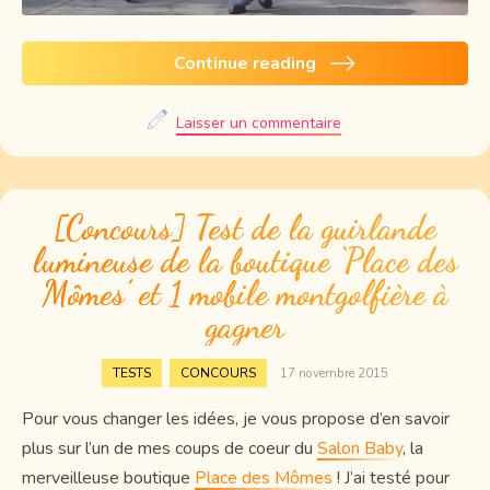
Continue reading
Laisser un commentaire
[Concours] Test de la guirlande
lumineuse de la boutique ‘Place des
Mômes’ et 1 mobile montgolfière à
gagner
,
TESTS
CONCOURS
17 novembre 2015
Pour vous changer les idées, je vous propose d’en savoir
plus sur l’un de mes coups de coeur du
Salon Baby
, la
merveilleuse boutique
Place des Mômes
! J’ai testé pour