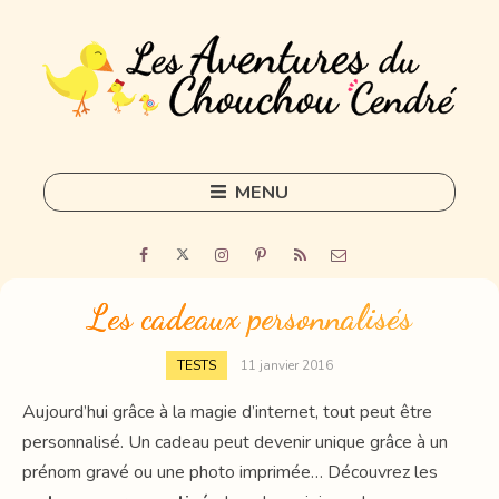
MENU
Skip
to
Home
content
Outils
Les cadeaux personnalisés
Freelance
TESTS
11 janvier 2016
Sorties
Aujourd’hui grâce à la magie d’internet, tout peut être
personnalisé. Un cadeau peut devenir unique grâce à un
DIY
prénom gravé ou une photo imprimée… Découvrez les
Tous les articles