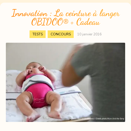
Innovation : La ceinture à langer
OBIDOO® + Cadeau
,
TESTS
CONCOURS
10 janvier 2016