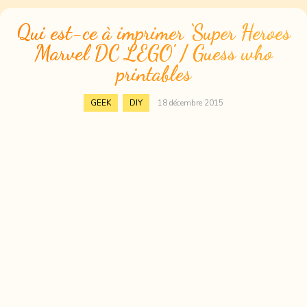
Qui est-ce à imprimer ‘Super Heroes
Marvel DC LEGO’ / Guess who
printables
,
GEEK
DIY
18 décembre 2015