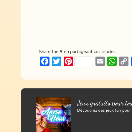
Share the ♥ en partageant cet article :
F
T
Pi
E
W
ac
w
nt
m
h
e
itt
er
ai
at
b
er
e
l
s
o
st
A
Jeux gratuits pour tou
ok
p
Découvrez des jeux fun pour l
p