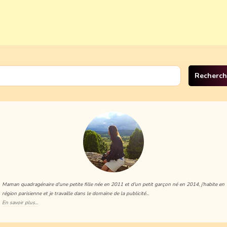
ercher :
Maman quadragénaire d'une petite fille née en 2011 et d'un petit garçon né en 2014, j'habite en
région parisienne et je travaille dans le domaine de la publicité...
En savoir plus...