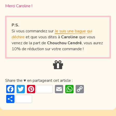
Merci Caroline !
P.S.
Si vous commandez sur
Je suis une bague qui
déchire
et que vous dites à
Caroline
que vous
venez de la part de
Chouchou Cendré
, vous aurez
10% de réduction sur votre commande !
Share the ♥ en partageant cet article :
F
T
Pi
E
W
C
ac
w
nt
m
h
o
P
e
itt
er
ai
at
p
ar
b
er
e
l
s
y
ta