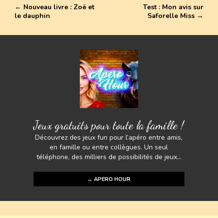
o
st
A
Li
←
Nouveau livre : Zoë et
Test : Mon avis sur
g
le dauphin
Saforelle Miss
→
ok
p
n
er
p
k
Jeux gratuits pour toute la famille !
Découvrez des jeux fun pour l’apéro entre amis,
en famille ou entre collègues. Un seul
téléphone, des milliers de possibilités de jeux...
→ APERO HOUR