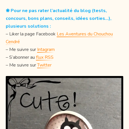
❀ Pour ne pas rater l’actualité du blog (tests,
concours, bons plans, conseils, idées sorties…),
plusieurs solutions :
– Liker la page Facebook
Les Aventures du Chouchou
Cendré
– Me suivre sur
Intagram
– S’abonner au
flux RSS
– Me suivre sur
Twitter