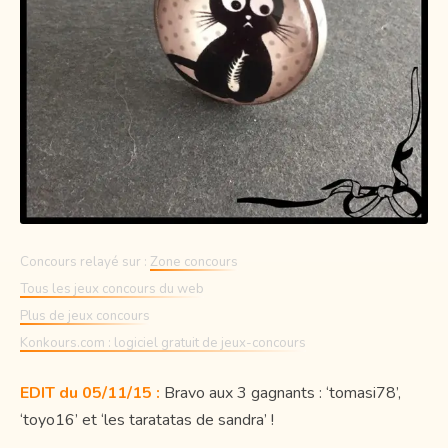
Concours relayé sur :
Zone concours
Tous les jeux concours du web
Plus de jeux concours
Konkours.com : logiciel gratuit de jeux-concours
EDIT du 05/11/15 :
Bravo aux 3 gagnants : ‘tomasi78’,
‘toyo16’ et ‘les taratatas de sandra’ !