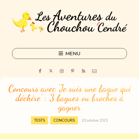
MENU
Skip
to
Home
content
Outils
Concours avec ‘Je suis une bague qui
déchire’ : 3 bagues ou broches à
Freelance
gagner
Sorties
,
TESTS
CONCOURS
20 octobre 2015
DIY
Tous les articles