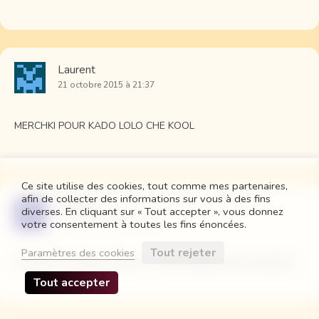
Laurent
21 octobre 2015 à 21:37
MERCHKI POUR KADO LOLO CHE KOOL
Ce site utilise des cookies, tout comme mes partenaires,
afin de collecter des informations sur vous à des fins
Vincent
diverses. En cliquant sur « Tout accepter », vous donnez
21 octobre 2015 à 21:46
votre consentement à toutes les fins énoncées.
Tout rejeter
Paramètres des cookies
on déchire la bague, le tissu, ? on ne sait plus mais on déchire
Tout accepter