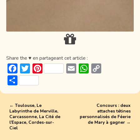
Share the ♥ en partageant cet article :
F
T
Pi
E
W
C
ac
w
nt
m
h
o
P
e
itt
er
ai
at
p
ar
b
er
e
l
s
y
ta
o
st
A
Li
←
Toulouse, Le
Concours : deux
g
Labyrinthe de Merville,
attaches tétines
ok
p
n
er
Carcassonne, La Cité de
personnalisés de Féerie
l’Espace, Cordes-sur-
de Mary à gagner
→
p
k
Ciel