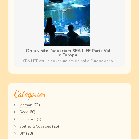
On a visité l’aquarium SEA LIFE Paris Val
d’Europe
SEA LIFE est un aquarium situé à Val d’Europe dans …
Catégories
Maman
(73)
Geek
(60)
Freelance
(8)
Sorties & Voyages
(26)
DIY
(28)