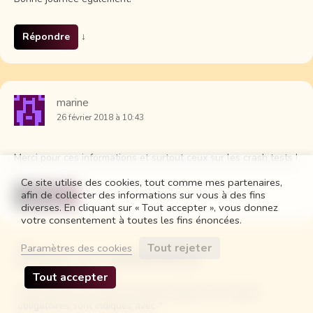
Répondre
↓
marine
26 février 2018 à 10:43
Merci pour ces informations et surtout ceux sur les crash tests !
Ce site utilise des cookies, tout comme mes partenaires,
afin de collecter des informations sur vous à des fins
Répondre
↓
diverses. En cliquant sur « Tout accepter », vous donnez
votre consentement à toutes les fins énoncées.
Tout rejeter
Paramètres des cookies
Laisser un commentaire
Tout accepter
Votre adresse e-mail ne sera pas publiée.
Les champs
obligatoires sont indiqués avec
*