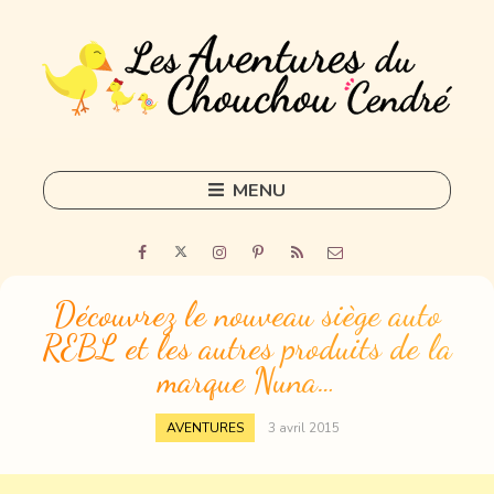
MENU
Skip
to
Home
content
Outils
Découvrez le nouveau siège auto
REBL et les autres produits de la
Freelance
marque Nuna…
Sorties
AVENTURES
3 avril 2015
DIY
Tous les articles