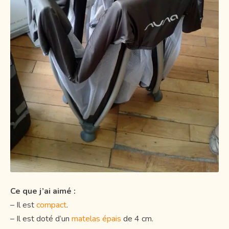
Ce que j’ai aimé :
– Il est
compact
.
– Il est doté d’un
matelas épais
de 4 cm.