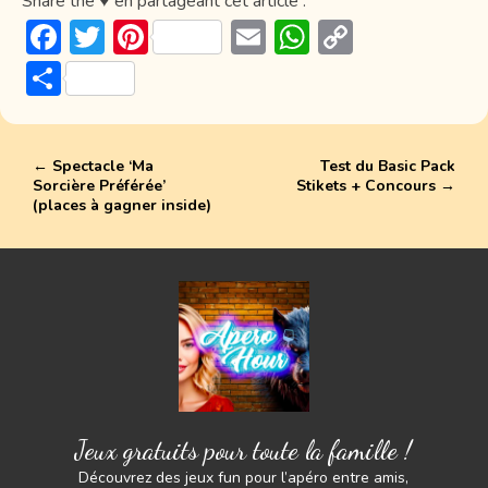
Share the ♥ en partageant cet article :
F
T
Pi
E
W
C
ac
w
nt
m
h
o
P
e
itt
er
ai
at
p
ar
b
er
e
l
s
y
ta
o
st
A
Li
←
Spectacle ‘Ma
Test du Basic Pack
g
Sorcière Préférée’
Stikets + Concours
→
ok
p
n
er
(places à gagner inside)
p
k
Jeux gratuits pour toute la famille !
Découvrez des jeux fun pour l’apéro entre amis,