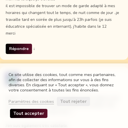
il est impossible de trouver un mode de garde adapté à mes
horaires qui changent tout le temps, de nuit comme de jour ..je
travaille tard en soirée de plus jusqu’à 23h parfois (je suis
éducatrice spécialisée en internant), j’habite dans le 12
merci
Répondre
↓
Ce site utilise des cookies, tout comme mes partenaires,
Julia castel
afin de collecter des informations sur vous à des fins
25 janvier 2015 à 11:59
diverses. En cliquant sur « Tout accepter », vous donnez
votre consentement à toutes les fins énoncées.
Bonjour, alors moi mon moyen de garde est très simple, je suis
Tout rejeter
Paramètres des cookies
maman au foyer donc je garde moi même mes enfants, c’est
gratuit, je suis du 86 et c’est h-24 ^^
Tout accepter
J’en suis également très satisfaite.