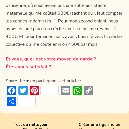
parisienne, où nous avons pris une autre assistante
maternelle qui me coûtait 680€ (sachant qu’il faut compter
les congés, indemnités…). Pour mon second enfant, nous
avons eu une place en crèche familiale qui me revenait à
400€. Et, pour terminer, nous avons basculé vers la crèche
collective qui me coûte environ 450€ par mois.
Et vous, quel est votre moyen de garde ?
Êtes-vous satisfait ?
Share the ♥ en partageant cet article :
F
T
Pi
E
W
C
ac
w
nt
m
h
o
P
e
itt
er
ai
at
p
ar
b
er
e
l
s
y
ta
o
st
A
Li
←
Test du nettoyeur
Créer une figurine en
g