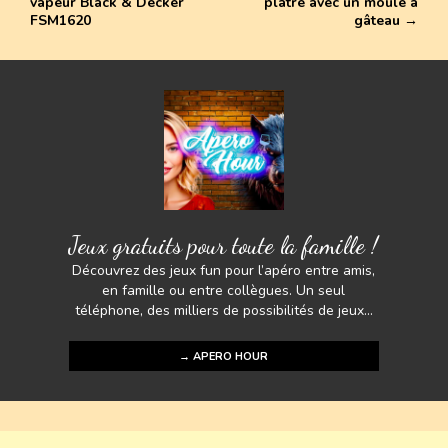
vapeur Black & Decker
plâtre avec un moule à
ok
p
n
er
FSM1620
gâteau
→
p
k
Jeux gratuits pour toute la famille !
Découvrez des jeux fun pour l’apéro entre amis,
en famille ou entre collègues. Un seul
téléphone, des milliers de possibilités de jeux...
→ APERO HOUR