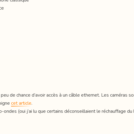
hone classique
ce
 peu de chance d’avoir accès à un câble ethernet. Les caméras son
moigne
cet article
.
icro-ondes (oui j’ai lu que certains déconseillaient le réchauffag