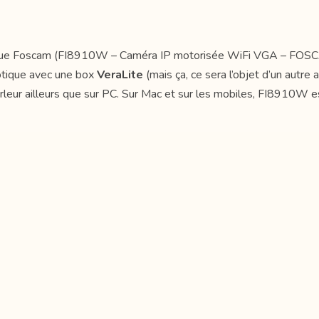
arque Foscam (FI8910W – Caméra IP motorisée WiFi VGA – FOS
otique avec une box
VeraLite
(mais ça, ce sera l’objet d’un autre
-parleur ailleurs que sur PC. Sur Mac et sur les mobiles, FI8910W