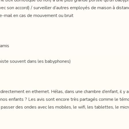
une box domotique ou non) a une plus grande portée qu’un babyp
(avec son accord) / surveiller d’autres employés de maison à distan
r e-mail en cas de mouvement ou bruit
 amis
existe souvent dans les babyphones)
irectement en ethernet. Hélas, dans une chambre d’enfant, il y a
 nos enfants ? Les avis sont encore très partagés comme le té
se passer des ondes avec les mobiles, le wifi, les tablettes, le m