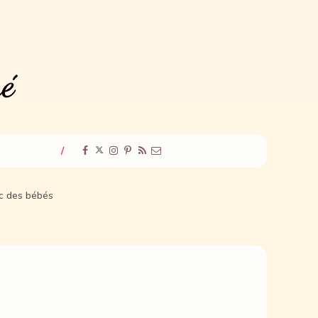
/
ec des bébés