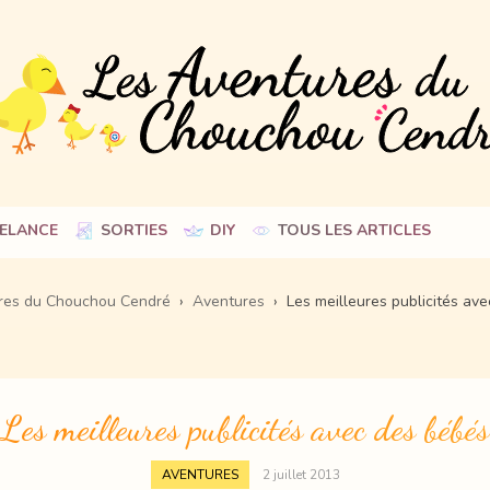
Skip
ELANCE
SORTIES
DIY
TOUS LES ARTICLES
to
content
res du Chouchou Cendré
›
Aventures
›
Les meilleures publicités av
Les meilleures publicités avec des bébés
AVENTURES
2 juillet 2013