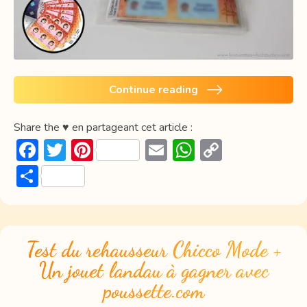
Continue reading
Share the ♥ en partageant cet article :
F
T
Pi
E
W
C
ac
w
nt
m
h
o
P
e
itt
er
ai
at
p
ar
b
er
e
l
s
y
ta
o
st
A
Li
g
Test du rehausseur Chicco Mode +
ok
p
n
er
Un jouet landau à gagner avec
p
k
poussette.com