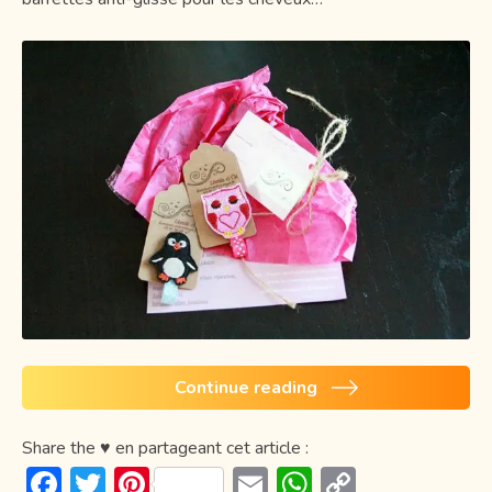
Continue reading
Share the ♥ en partageant cet article :
F
T
Pi
E
W
C