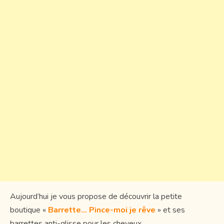
Aujourd’hui je vous propose de découvrir la petite
boutique «
Barrette… Pince-moi je rêve
» et ses
barrettes anti-glisse pour les cheveux…