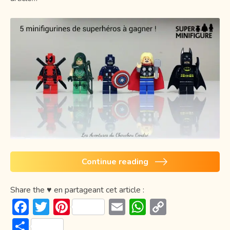
Continue reading
Share the ♥ en partageant cet article :
F
T
Pi
E
W
C
ac
w
nt
m
h
o
P