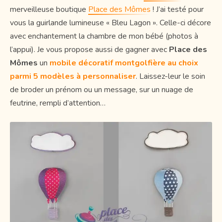
merveilleuse boutique
Place des Mômes
! J’ai testé pour
vous la guirlande lumineuse « Bleu Lagon ». Celle-ci décore
avec enchantement la chambre de mon bébé (photos à
l’appui). Je vous propose aussi de gagner avec
Place des
Mômes
un
mobile décoratif montgolfière au choix
parmi 5 modèles à personnaliser
. Laissez-leur le soin
de broder un prénom ou un message, sur un nuage de
feutrine, rempli d’attention…