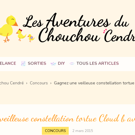
Skip
ELANCE
SORTIES
DIY
TOUS LES ARTICLES
to
content
chou Cendré
›
Concours
›
Gagnez une veilleuse constellation tortue
eilleuse constellation tortue Cloud b av
CONCOURS
2 mars 2015