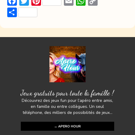
F
T
Pi
E
W
C
ac
w
nt
m
h
o
P
e
itt
er
ai
at
p
ar
b
er
e
l
s
y
ta
o
st
A
Li
g
ok
p
n
er
p
k
Jeux gratuits pour toute la famille !
Découvrez des jeux fun pour l’apéro entre amis,
en famille ou entre collègues. Un seul
téléphone, des milliers de possibilités de jeux...
→ APERO HOUR