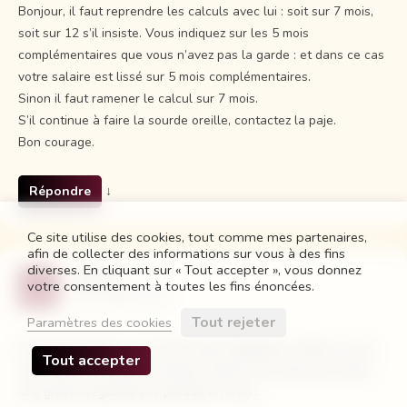
Bonjour, il faut reprendre les calculs avec lui : soit sur 7 mois,
soit sur 12 s’il insiste. Vous indiquez sur les 5 mois
complémentaires que vous n’avez pas la garde : et dans ce cas
votre salaire est lissé sur 5 mois complémentaires.
Sinon il faut ramener le calcul sur 7 mois.
S’il continue à faire la sourde oreille, contactez la paje.
Bon courage.
Répondre
↓
Ce site utilise des cookies, tout comme mes partenaires,
afin de collecter des informations sur vous à des fins
diverses. En cliquant sur « Tout accepter », vous donnez
j du 65
votre consentement à toutes les fins énoncées.
9 juin 2019 à 20:23
Tout rejeter
Paramètres des cookies
la mensualisation sur 12 mois étant obligatoire, même si vous
Tout accepter
savez que le contrat se termine avant,il vous faut pour éviter
une grosse regul,faire le produit en croix…