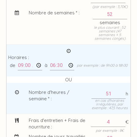
(par exemple : 3,70€)
Nombre de semaines * :
semaines
le plus courant : 52
semaines (47
semaines + 5
semaines congés)
Horaires :
de
à
par exemple : de 9h00 à 18h30
OU
Nombre d'heures /
h
semaine * :
en cas d'horaires
irrégulières, par
exemple : 47,5 heures
Frais d'entretien + Frais de
€
nourriture :
par exemple : 8€
Nombre de jours travaillés