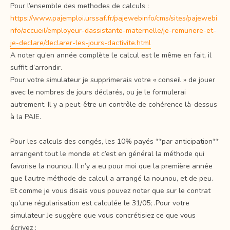
Pour l’ensemble des methodes de calculs :
https://www.pajemploi.urssaf.fr/pajewebinfo/cms/sites/pajewebi
nfo/accueil/employeur-dassistante-maternelle/je-remunere-et-
je-declare/declarer-les-jours-dactivite.html
A noter qu’en année complète le calcul est le même en fait, il
suffit d’arrondir.
Pour votre simulateur je supprimerais votre « conseil » de jouer
avec le nombres de jours déclarés, ou je le formulerai
autrement. Il y a peut-être un contrôle de cohérence là-dessus
à la PAJE.
Pour les calculs des congés, les 10% payés **par anticipation**
arrangent tout le monde et c’est en général la méthode qui
favorise la nounou. Il n’y a eu pour moi que la première année
que l’autre méthode de calcul a arrangé la nounou, et de peu.
Et comme je vous disais vous pouvez noter que sur le contrat
qu’une régularisation est calculée le 31/05; .Pour votre
simulateur Je suggère que vous concrétisiez ce que vous
écrivez :