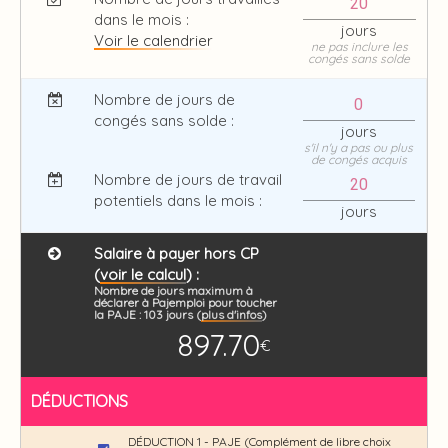
dans le mois :
jours
Voir le calendrier
ne pas inclure les
congés sans solde
Nombre de jours de
congés sans solde :
jours
s'il n'y a pas ou plus
de congés acquis
Nombre de jours de travail
potentiels dans le mois :
jours
Salaire à payer hors CP
(
voir le calcul
) :
Nombre de jours maximum à
déclarer à Pajemploi pour toucher
la PAJE :
103
jours (
plus d'infos
)
897.70
€
DÉDUCTIONS
DÉDUCTION 1 - PAJE (Complément de libre choix